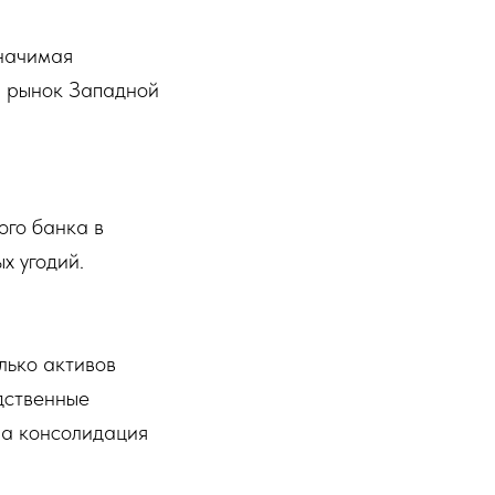
значимая
а рынок Западной
ого банка в
х угодий.
лько активов
дственные
ла консолидация