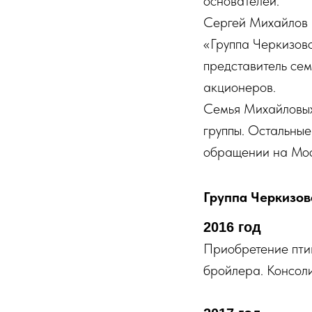
основателей.
Сергей Михайлов
«Группа Черкизово
представитель се
акционеров.
Семья Михайловых
группы. Остальные
обращении на Мос
Группа Черкизов
2016 год
Приобретение пти
бройлера. Консол