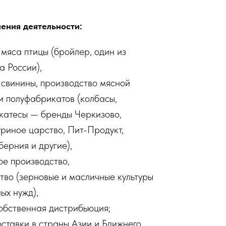
ения деятельности:
 мяса птицы (бройлер, один из
а России),
 свинины, производство мясной
и полуфабрикатов (колбасы,
икатесы — бренды Черкизово,
уриное царство, Пит-Продукт,
берния и другие),
е производство,
тво (зерновые и масличные культуры
ых нужд),
собственная дистрибьюция;
оставки в страны Азии и Ближнего