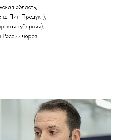
ьская область,
енд Пит-Продукт),
рская губерния),
й России через