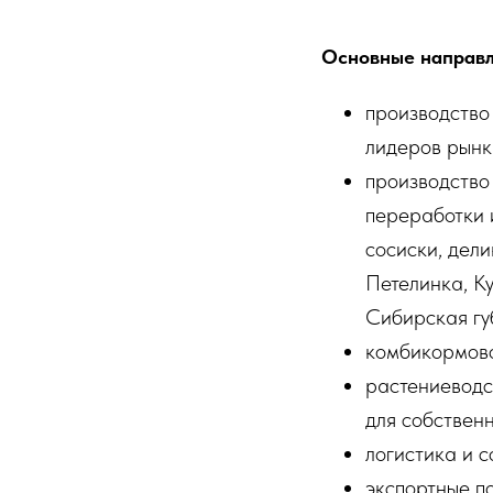
Основные направл
производство
лидеров рынк
производство
переработки 
сосиски, дел
Петелинка, К
Сибирская гу
комбикормово
растениеводс
для собственн
логистика и 
экспортные п