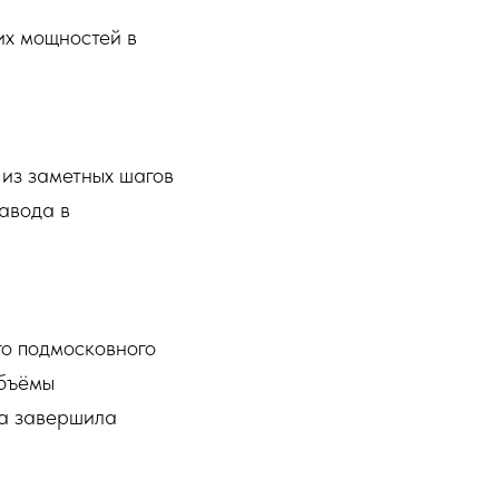
их мощностей в
 из заметных шагов
авода в
о подмосковного
объёмы
па завершила