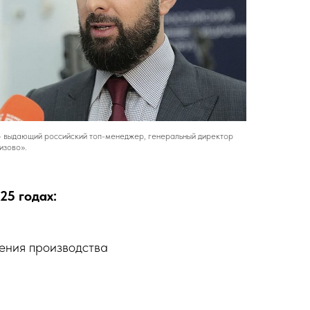
- выдающий российский топ-менеджер, генеральный директор
изово».
25 годах:
ения производства