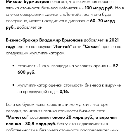
Михаил Бурмистров
полагает, что возможная верхняя
планка стоимости бизнеса «Монетки» -
100 млрд руб.
Но в
случае совершения сделки с «Лентой», если она будет
совершена, может находиться в диапазоне
60–70 млрд
руб.,
добавляет он.
Бизнес-брокер Владимир Ермолаев
добавляет:
в 2021
году
сделка по покупке
"Лентой"
сети
“Cемья”
прошла по
следующим мультипликаторам:
стоимость 1 кв.м. площади на условиях аренды –
52
600 руб.
мультипликатор оценки стоимости бизнеса к выручке
за предыдущий год –
0,16.
Если мы будем использовать эти же мультипликаторы
сегодня, то нижняя планка стоимости бизнеса сети
“Монетка”
составляет
около 28 млрд.руб., а верхняя
планка - 30,8 млрд.руб.
без учета недвижимости в
собственности и без учета стоимости распределительных