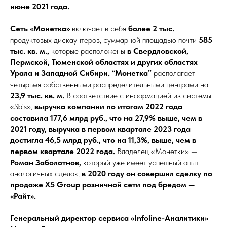
июне 2021 года.
Сеть «Монетка»
включает в себя
более 2 тыс.
продуктовых дискаунтеров, суммарной площадью почти
585
тыс. кв. м.,
которые расположены
в Свердловской,
Пермской, Тюменской областях и других областях
Урала и Западной Сибири. “Монетка”
располагает
четырьмя собственными распределительными центрами на
23,9 тыс. кв. м.
В соответствие с информацией из системы
«Sbis»,
выручка компании по итогам 2022 года
составила 177,6 млрд руб., что на 27,9% выше, чем в
2021 году, выручка в первом квартале 2023 года
достигла 46,5 млрд руб., что на 11,3%, выше, чем в
первом квартале 2022 года.
Владелец «Монетки» —
Роман Заболотнов,
который уже имеет успешный опыт
аналогичных сделок,
в 2020 году он совершил сделку по
продаже X5 Group розничной сети под бредом —
«Райт».
Генеральный директор сервиса «Infoline-Аналитики»