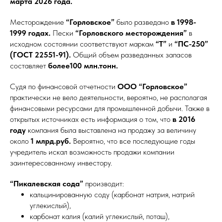
марта 2026 года.
Месторождение
“Горловское”
было разведано
в 1998-
1999 годах.
Пески
“Горловского месторождения”
в
исходном состоянии соответствуют маркам
“Т”
и
“ПС-250”
(ГОСТ 22551-91).
Общий объем разведанных запасов
составляет
более100 млн.тонн.
Cудя по финансовой отчетности
ООО “Горловское”
практически не вело деятельности, вероятно, не располагая
финансовыми ресурсами для промышленной добычи. Также в
открытых источниках есть информация о том, что
в 2016
году
компания была выставлена на продажу за величину
около
1 млрд.руб.
Вероятно, что все последующие годы
учредитель искал возможность продажи компании
заинтересованному инвестору.
“Пикалевская сода”
производит:
кальцинированную соду (карбонат натрия, натрий
углекислый),
карбонат калия (калий углекислый, поташ),