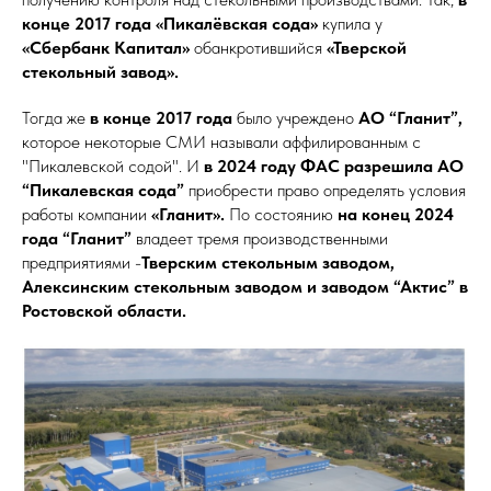
конце 2017 года «Пикалёвская сода»
купила у
«Сбербанк Капитал»
обанкротившийся
«Тверской
стекольный завод».
Тогда же
в конце 2017 года
было учреждено
АО “Гланит”,
которое некоторые СМИ называли аффилированным с
"Пикалевской содой". И
в 2024 году ФАС разрешила АО
“Пикалевская сода”
приобрести право определять условия
работы компании
«Гланит».
По состоянию
на конец 2024
года “Гланит”
владеет тремя производственными
предприятиями -
Тверским стекольным заводом,
Алексинским стекольным заводом и заводом “Актис” в
Ростовской области.