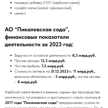
пищевую добавку E501 (карбонат калия),
cульфат калия (калий сернокислый),
цемент.
АО “Пикалевская сода”,
финансовые показатели
деятельности за 2023 год:
Выручка от основной деятельности:
8,3
млрд.руб.
Прочие доходы:
12,3
млрд.руб.
Чистая прибыль:
7,5
млрд.руб.
Стоимость активов на
31.12.2023 г.
:
11 млрд.руб.,
величина обязательств –
3 млрд.руб.,
чистые активы
–
8
млрд.руб.
Карбонат калия является важным сырьем при производстве
оптического, тугоплавкого и хрустального стекла, поэтому
с
2017 года "Пикалевская сода"
предпринимает усилия по
получению контроля над стекольными производствами. Так,
в