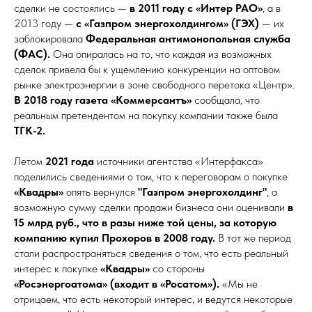
сделки не состоялись —
в 2011 году с «Интер РАО»
, а в
2013 году —
с «Газпром энергохолдингом» (ГЭХ)
— их
заблокировала
Федеральная антимонопольная служба
(ФАС).
Она опиралась на то, что каждая из возможных
сделок привела бы к ущемлению конкуренции на оптовом
рынке электроэнергии в зоне свободного перетока «Центр».
В 2018 году
газета «Коммерсантъ»
сообщала, что
реальным претендентом на покупку компании также была
ТГК-2.
Летом
2021 года
источники агентства «Интерфакса»
поделились сведениями о том, что к переговорам о покупке
«Квадры»
опять вернулся
"Газпром энергохолдинг"
, а
возможную сумму сделки продажи бизнеса они оценивали
в
15 млрд руб., что в разы ниже той цены, за которую
компанию купил Прохоров в 2008 году.
В тот же период
стали распространяться сведения о том, что есть реальный
интерес к покупке
«Квадры»
со стороны
«Росэнергоатома» (входит в «Росатом»).
«Мы не
отрицаем, что есть некоторый интерес, и ведутся некоторые