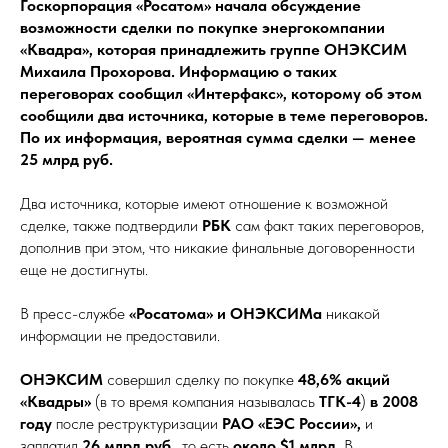
Госкорпорация «Росатом» начала обсуждение
возможности сделки по покупке энергокомпании
«Квадра», которая принадлежить группе ОНЭКСИМ
Михаила Прохорова. Информацию о таких
переговорах сообщил «Интерфакс», которому об этом
сообщили два источника, которые в теме переговоров.
По их информация, вероятная сумма сделки — менее
25 млрд руб.
Два источника, которые имеют отношение к возможной
сделке, также подтвердили
РБК
сам факт таких переговоров,
дополнив при этом, что никакие финальные договоренности
еще не достигнуты.
В пресс-службе
«Росатома» и ОНЭКСИМа
никакой
информации не предоставили.
ОНЭКСИМ
совершил сделку по покупке
48,6% акций
«Квадры»
(в то время компания называлась
ТГК-4
)
в 2008
году
после реструктуризации
РАО «ЕЭС России»,
и
заплатил
26 млрд руб.
, то есть
около $1 млрд.
В