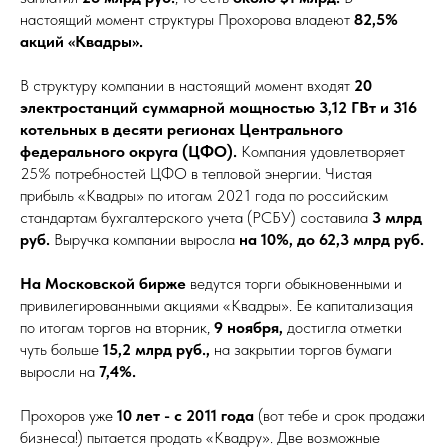
настоящий момент структуры Прохорова владеют
82,5%
акций «Квадры».
В структуру компании в настоящий момент входят
20
электростанций суммарной мощностью 3,12 ГВт и 316
котельных в десяти регионах Центрального
федерального округа (ЦФО).
Компания удовлетворяет
25% потребностей ЦФО в тепловой энергии. Чистая
прибыль «Квадры» по итогам 2021 года по российским
стандартам бухгалтерского учета (РСБУ) составила
3 млрд
руб.
Выручка компании выросла
на 10%, до 62,3 млрд руб.
На Московской бирже
ведутся торги обыкновенными и
привилегированными акциями «Квадры». Ее капитализация
по итогам торгов на вторник,
9 ноября,
достигла отметки
чуть больше
15,2 млрд руб.,
на закрытии торгов бумаги
выросли на
7,4%.
Прохоров уже
10 лет - с 2011 года
(вот тебе и срок продажи
бизнеса!) пытается продать «Квадру». Две возможные