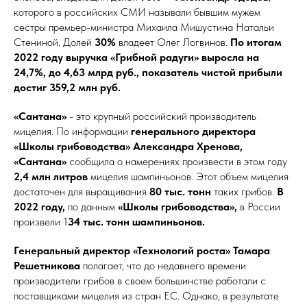
которого в российских СМИ называли бывшим мужем
сестры премьер-министра Михаила Мишустина Натальи
Стениной. Долей
30%
владеет Олег Логвинов.
По итогам
2022 году выручка «Грибной радуги» выросла на
24,7%, до 4,63 млрд руб., показатель чистой прибыли
достиг 359,2 млн руб.
«Сантана»
- это
крупный российский производитель
мицелия. По информации
генерального директора
«Школы грибоводства» Александра Хренова,
«Сантана»
сообщила о намерениях произвести в этом году
2,4 млн литров
мицелия шампиньонов. Этот объем мицелия
достаточен для выращивания
80 тыс. тонн
таких грибов.
В
2022 году,
по данным
«Школы грибоводства»,
в России
произвели 1
34 тыс. тонн шампиньонов.
Генеральный директор «Технологий роста» Тамара
Решетникова
полагает, что до недавнего времени
производители грибов в своем большинстве работали с
поставщиками мицелия из стран ЕС. Однако, в результате