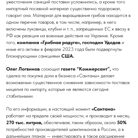
ужесточения санкций поставки усложнились, а кроме того
импортный посевной материал существенно подорожал,
говорит она. Материал для выращивания грибов находится в
одном перечне товаров, в том числе, например, в него
включены луковицы, клубни и т. п., запрещенных ЕС к ввозу в
РФ как реакция на военные действия на Украине. Кроме
того,
компания «Грибная радуга», господин Удодов
и
иные его активы в феврале 2023 года были подвергнуты
блокирующими санкциями
США.
Олег Логвинов
сооющил
газете “Коммерсант”,
что
сделка по покупке доли в бизнеса «Сантаны» делает
возможеным существенное снижение зависимости поставок
мицелия по импорту, которые не являются сегодня
стабильными.
По его информации, в настоящий момент
«Сантана»
работает на пределе своей мощности, и производит в месяц
270 тыс. литров,
обеспечивая, таким образом, около
50%
потребностей производителей шампиньонов в России, а в
дальнейших планах — инвестировать в такое расширение