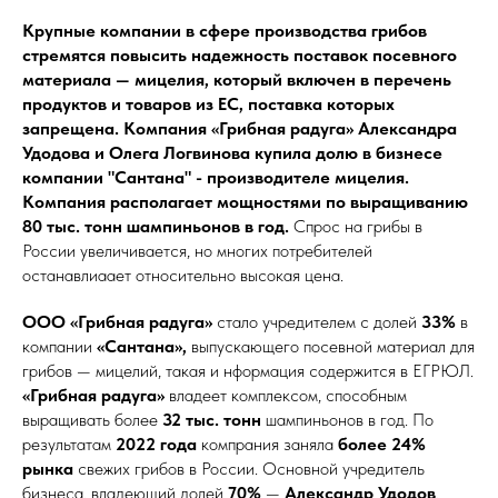
Крупные компании в сфере производства грибов
стремятся повысить надежность поставок посевного
материала — мицелия, который включен в перечень
продуктов и товаров из ЕС, поставка которых
запрещена. Компания «Грибная радуга» Александра
Удодова и Олега Логвинова купила долю в бизнесе
компании "Сантана" - производителе мицелия.
Компания располагает мощностями по выращиванию
80 тыс. тонн шампиньонов в год.
Спрос на грибы в
России увеличивается, но многих потребителей
останавлиаает относительно высокая цена.
ООО «Грибная радуга»
стало учредителем с долей
33%
в
компании
«Сантана»,
выпускающего посевной материал для
грибов — мицелий, такая и нформация содержится в ЕГРЮЛ.
«Грибная радуга»
владеет комплексом, способным
выращивать более
32 тыс. тонн
шампиньонов в год. По
результатам
2022 года
компрания заняла
более 24%
рынка
свежих грибов в России. Основной учредитель
бизнеса, владеющий долей
70%
—
Александр Удодов
,