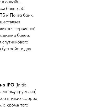
 в онлайн-
ром более 50
ТБ и Почта банк.
уществляет
вляется сервисной
живание более,
я спутникового
 (устройств для
 на IPO
(Initial
енному кругу лиц)
еса в таких сферах
, а кроме того