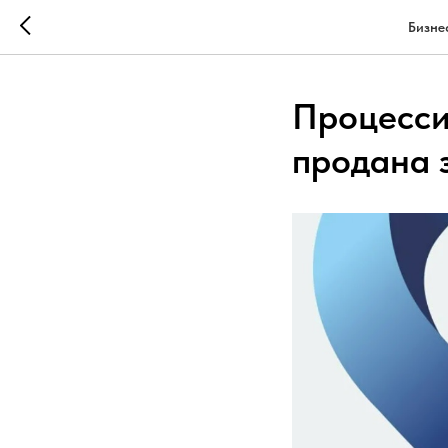
Бизне
Процесси
продана з