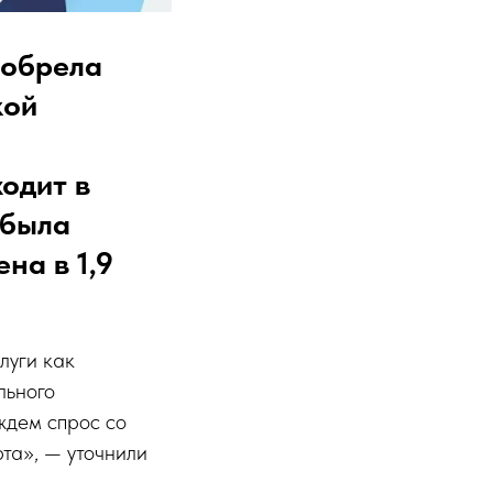
иобрела
кой
ходит в
 была
на в 1,9
луги как
льного
ждем спрос со
та», — уточнили