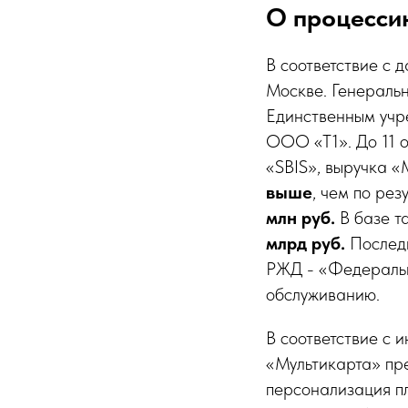
О процесси
В соответствие с
Москве. Генераль
Единственным учре
ООО «Т1». До 11 о
«SBIS», выручка «
выше
, чем по ре
млн руб.
В базе т
млрд руб.
Послед
РЖД - «Федеральн
обслуживанию.
В соответствие с 
«Мультикарта» пре
персонализация п