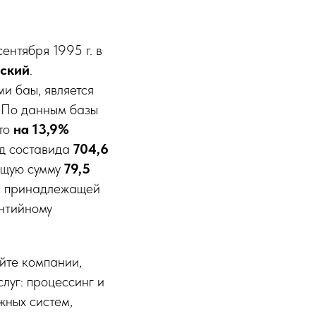
нтября 1995 г. в
ский
.
и баы, является
. По данным базы
что
на 13,9%
од составида
704,6
щую сумму
79,5
й, принадлежащей
нтийному
йте компании,
луг: процессинг и
жных систем,