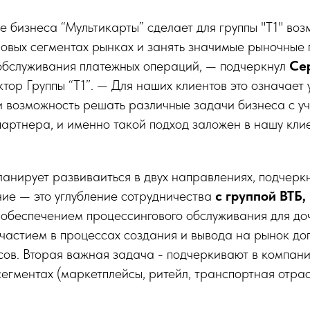
е бизнеса “Мультикарты” сделает для группы "Т1" во
овых сегментах рынках и занять значимые рыночные 
 обслуживания платежных операций, — подчеркнул
Се
тор Группы “Т1”. — Для наших клиентов это означает
и возможность решать различные задачи бизнеса с у
партнера, и именно такой подход заложен в нашу кли
анирует развиваиться в двух направлениях, подчерк
ие — это углубление сотрудничества
с группой ВТБ,
 обеспечением процессингового обслуживания для до
участием в процессах создания и вывода на рынок до
сов. Вторая важная задача - подчеркивают в компани
сегментах (маркетплейсы, ритейл, транспортная отрас