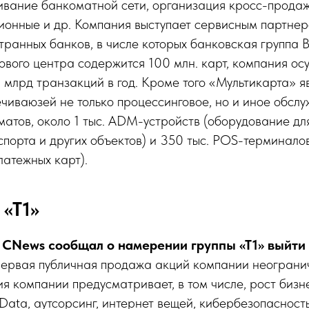
ивание банкоматной сети, организация кросс-продаж
ционные и др. Компания выступает сервисным партне
транных банков, в числе которых банковская группа В
ового центра содержится 100 млн. карт, компания ос
 млрд транзакций в год. Кроме того «Мультикарта» я
чиваюзей не только процессинговое, но и иное обслу
матов, около 1 тыс. ADM-устройств (оборудование дл
порта и других объектов) и 350 тыс. POS-терминалов
латежных карт).
 «Т1»
. CNews
сообщал о намерении группы «Т1» выйти
 первая публичная продажа акций компании неогранич
ия компании предусматривает, в том числе, рост бизн
Data, аутсорсинг, интернет вещей, кибербезопасность