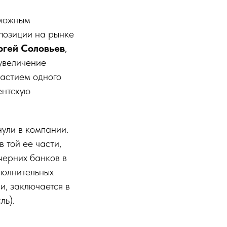
зможным
позиции на рынке
ргей Соловьев
,
 увеличение
частием одного
ентскую
нули в компании.
в той ее части,
черних банков в
полнительных
и, заключается в
ль).