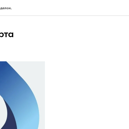
делок.
рта