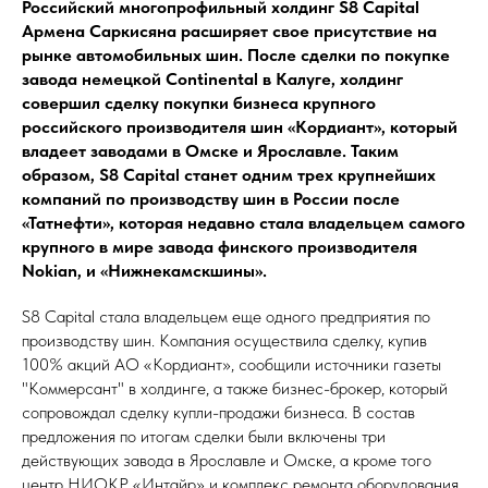
Российский многопрофильный холдинг S8 Capital
Армена Саркисяна расширяет свое присутствие на
рынке автомобильных шин. После сделки по покупке
завода немецкой Continental в Калуге, холдинг
совершил сделку покупки бизнеса крупного
российского производителя шин «Кордиант», который
владеет заводами в Омске и Ярославле. Таким
образом, S8 Capital станет одним трех крупнейших
компаний по производству шин в России после
«Татнефти», которая недавно стала владельцем самого
крупного в мире завода финского производителя
Nokian, и «Нижнекамскшины».
S8 Capital стала владельцем еще одного предприятия по
производству шин. Компания осуществила сделку, купив
100% акций АО «Кордиант», сообщили источники газеты
"Коммерсант" в холдинге, а также бизнес-брокер, который
сопровождал сделку купли-продажи бизнеса. В cостав
предложения по итогам сделки были включены три
действующих завода в Ярославле и Омске, а кроме того
центр НИОКР «Интайр» и комплекс ремонта оборудования.