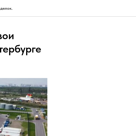
делок.
вои
тербурге