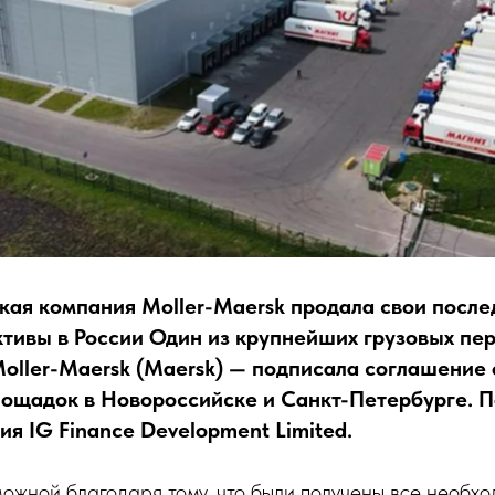
кая компания Moller-Maersk продала свои после
ктивы в России Один из крупнейших грузовых пе
oller-Maersk (Maersk) — подписала соглашение 
лощадок в Новороссийске и Санкт-Петербурге. П
я IG Finance Development Limited.
ожной благодаря тому, что были получены все необх