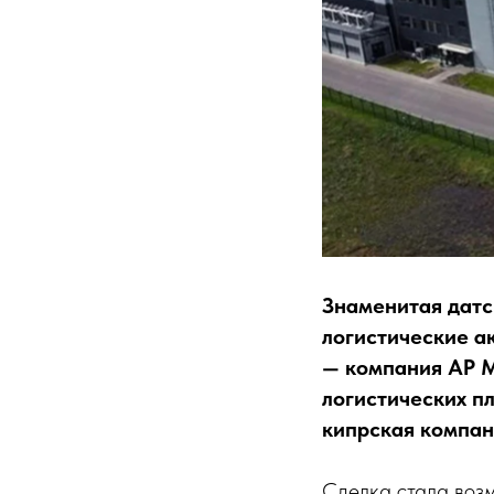
Знаменитая датс
логистические а
— компания AP M
логистических п
кипрская компани
Сделка стала возм