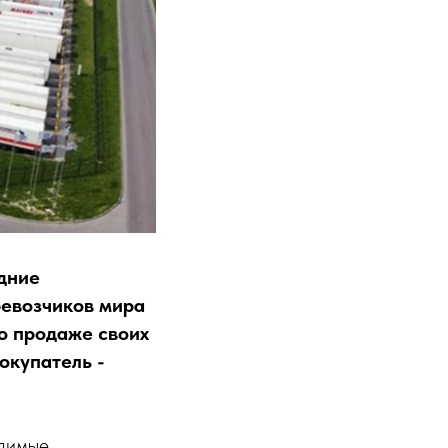
дние
ревозчиков мира
о продаже своих
окупатель -
одимые