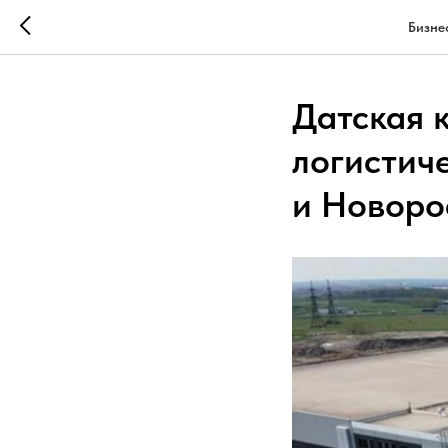
Бизне
Датская 
логистич
и Новоро