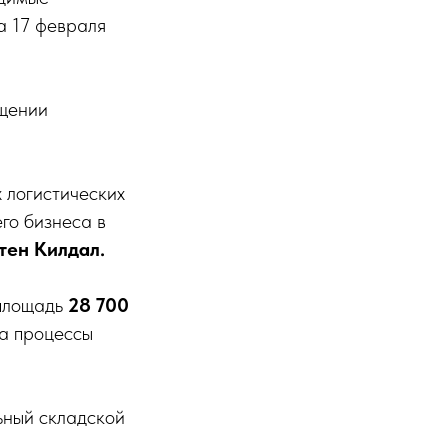
а 17 февраля
ащении
х логистических
го бизнеса в
тен Килдал.
 площадь
28 700
а процессы
ьный складской