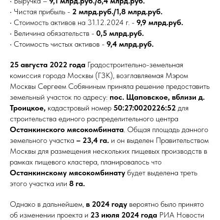
• Выручка –
9,1 млрд.руб./8,4 млрд.руб.
• Чистая прибыль -
2 млрд.руб./1,8 млрд.руб.
• Стоимость активов на 31.12.2024 г. -
9,9 млрд.руб.
• Величина обязательств -
0,5 млрд.руб.
• Стоимость чистых активов -
9,4 млрд.руб.
25 августа 2022 года
Градостроительно-земельная
комиссия города Москвы (ГЗК), возглавляемая Мэром
Москвы Сергеем Собяниным приняла решение предоставить
земельный участок по адресу:
пос. Щаповское, вблизи д.
Троицкое,
кадастровый номер
50:27:0020226:52
для
строительства единого распределительного центра
Останкинского мясокомбината
. Общая площадь данного
земельного участка
– 23,4 га.
и он выделен Правительством
Москвы для размещения нескольких пищевых производств в
рамках пищевого кластера, планировалось что
Останкинскому мясокомбинату
будет выделена треть
этого участка или
8 га.
Однако в дальнейшем,
в 2024 году
вероятно было принято
об изменении проекта и
23 июля 2024 года
РИА Новости