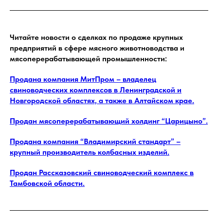
Читайте новости о cделках по продаже крупных
предприятий в сфере мясного животноводства и
мясоперерабатывающей промышленности:
Продана компания МитПром – владелец
свиноводческих комплексов в Ленинградской и
Новгородской областях, а также в Алтайском крае.
Продан мясоперерабатывающий холдинг “Царицыно”.
Продана компания “Владимирский стандарт” –
крупный производитель колбасных изделий.
Продан Рассказовский свиноводческий комплекс в
Тамбовской области.