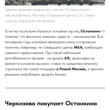
Цветом выделен земельный участок Останкинского
мясокомбината, Москва, Огородный проезд 18. Слева -
участок под жилой застройкой.
Если мы посмотрим балансы основных юр.лиц
Останкино
то
отметим, что величина заемных средств – минимальная. Все
последние годы компания проводила очень осторожную
политику, например, не совершала сделок
M&A,
требующих
заемного кредитования. При такой небольшой
рентабельности продаж - на уровне
6%,
акционеры не
желают в условиях высоких ставок по кредитам начинать
строительство новой площадки
в Новой Москве,
а приняли
решение попробовать продать бизнес.
Черкизово покупает Останкино