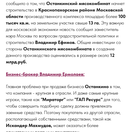
сообщило о том, что
Останкинский мясокомбинат
начнет
строительство в
Краснопахорском районе Московской
области
производственного комплекса площадью более
100
тысяч кв.м.
на земельном участке свыше
13 га.
Эту важную
для московской экономики новость сообщил заместитель
мэра Москвы по вопросам градостроительной политики и
строительства
Владимир Ефимов.
Общие инвестиции со
стороны
Останкинского мясокомбината
в создание
данного производства оценивались в размере около
12
млрд.руб.
Бизнес-брокер Владимир Ермолаев:
Главная проблема при продаже бизнеса
Останкино
в том,
что компания - крупная в отрасли. И даже самые крупные
игроки, такие как
"Мираторг"
или
"ГАП Ресурс"
для того,
чтобы совершить подобную сделку должны привлекать
заемные средства. Поэтому покупатель из другой отрасли,
располагающий собственными средствами, такой как
Искандер Махмудов,
может оказаться более
единственным реальным покупателем.