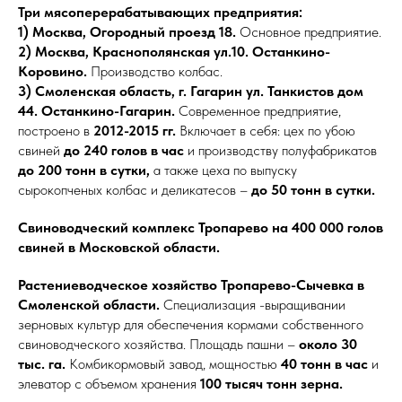
Три мясоперерабатывающих предприятия:
1)
Москва, Огородный проезд 18.
Основное предприятие.
2) Москва, Краснополянская ул.10. Останкино-
Коровино.
Производство колбас.
3)
Смоленская область, г. Гагарин ул. Танкистов дом
44. Останкино-Гагарин.
Современное предприятие,
построено в
2012-2015 гг.
Включает в себя: цех по убою
свиней
до 240 голов в час
и производству полуфабрикатов
до 200 тонн в сутки,
а также цеха по выпуску
сырокопченых колбас и деликатесов –
до 50 тонн в сутки.
Свиноводческий комплекс Тропарево на 400 000 голов
свиней в Московской области.
Растениеводческое хозяйство Тропарево-Сычевка в
Смоленской области.
Специализация -выращивании
зерновых культур для обеспечения кормами собственного
свиноводческого хозяйства. Площадь пашни –
около 30
тыс. га.
Комбикормовый завод, мощностью
40 тонн в час
и
элеватор с объемом хранения
100 тысяч тонн зерна.