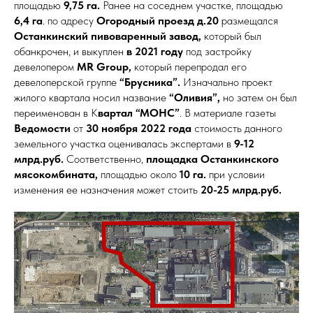
площадью
9,75 га.
Ранее на соседнем участке, площадью
6,4 га
. по адресу
Огородный проезд д.20
размещался
Останкинский пивоваренный завод,
который был
обанкрочен, и выкуплен
в 2021 году
под застройку
девелопером
MR Group,
который перепродал его
девелоперской группе
“Брусника”.
Изначально проект
жилого квартала носил название
“Оливия”,
но затем он был
переименован в К
вартал “МОНС”
. В материале газеты
Ведомости
от
30 ноября 2022 года
стоимость данного
земельного участка оценивалась экспертами в
9-12
млрд.руб.
Соответственно,
площадка Останкинского
мясокомбината,
площадью около
10 га.
при условии
изменения ее назначения может стоить
20-25 млрд.руб.