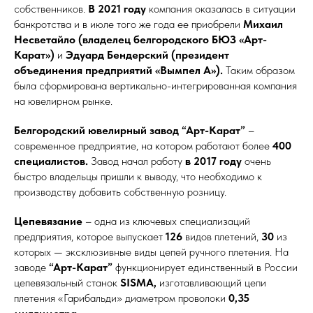
собственников.
В 2021 году
компания оказалась в ситуации
банкротства и в июле того же года ее приобрели
Михаил
Несветайло (владелец белгородского БЮЗ «Арт-
Карат»)
и
Эдуард Бендерский (президент
объединения предприятий «Вымпел А»).
Таким образом
была сформирована вертикально-интегрированная компания
на ювелирном рынке.
Белгородский ювелирный завод “Арт-Карат”
–
современное предприятие, на котором работают более
400
специалистов.
Завод начал работу
в 2017 году
очень
быстро владельцы пришли к выводу, что необходимо к
производству добавить собственную розницу.
Цепевязание
– одна из ключевых специализаций
предприятия, которое выпускает
126
видов плетений,
30
из
которых — эксклюзивные виды цепей ручного плетения. На
заводе
“Арт-Карат”
функционирует единственный в России
цепевязальный станок
SISMA,
изготавливающий цепи
плетения «Гарибальди» диаметром проволоки
0,35