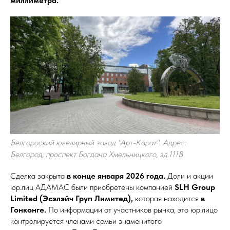
миллиметра.
Белгороский ювелирный завод "Арт-Карат". Адрес:
Белгород, проспект Богдана Хмельницкого, зд.111В
Сделка закрыта
в конце января 2026 года.
Доли и акции
юр.лиц АДАМАС были приобретены компанией
SLH Group
Limited (Эсэлэйч Груп Лимитед),
которая находится
в
Гонконге.
По информации от участников рынка, это юр.лицо
контролируется членами семьи знаменитого