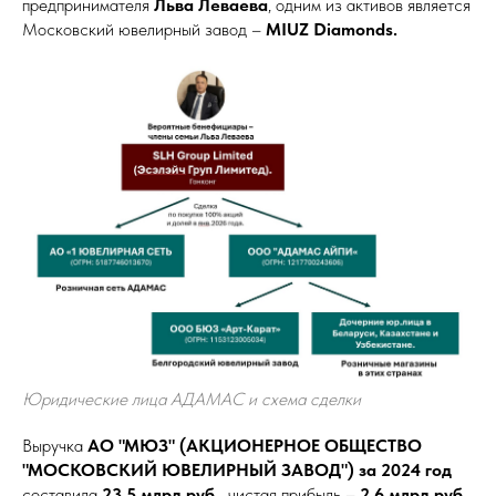
предпринимателя
Льва Леваева
, одним из активов является
Московский ювелирный завод –
MIUZ Diamonds.
Юридические лица AДАМАС и схема сделки
Выручка
АО "МЮЗ" (АКЦИОНЕРНОЕ ОБЩЕСТВО
"МОСКОВСКИЙ ЮВЕЛИРНЫЙ ЗАВОД") за 2024 год
составила
23,5 млрд.руб.,
чистая прибыль –
2,6 млрд.руб.